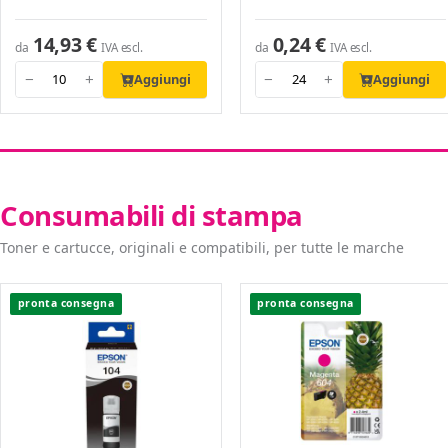
14,93 €
0,24 €
da
da
IVA escl.
IVA escl.
Aggiungi
Aggiungi
−
+
−
+
Consumabili di stampa
Toner e cartucce, originali e compatibili, per tutte le marche
pronta consegna
pronta consegna