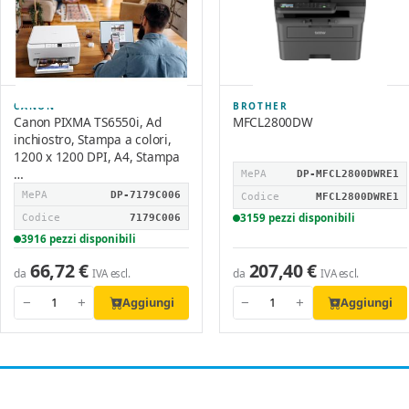
CANON
BROTHER
Canon PIXMA TS6550i, Ad
MFCL2800DW
inchiostro, Stampa a colori,
1200 x 1200 DPI, A4, Stampa
…
MePA
DP-MFCL2800DWRE1
MePA
DP-7179C006
Codice
MFCL2800DWRE1
3159 pezzi disponibili
Codice
7179C006
3916 pezzi disponibili
66,72 €
207,40 €
da
da
IVA escl.
IVA escl.
Aggiungi
Aggiungi
−
+
−
+