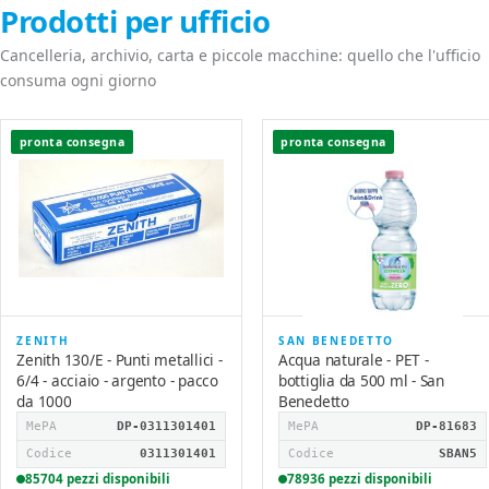
Prodotti per ufficio
Cancelleria, archivio, carta e piccole macchine: quello che l'ufficio
consuma ogni giorno
pronta consegna
pronta consegna
ZENITH
SAN BENEDETTO
Zenith 130/E - Punti metallici -
Acqua naturale - PET -
6/4 - acciaio - argento - pacco
bottiglia da 500 ml - San
da 1000
Benedetto
MePA
DP-0311301401
MePA
DP-81683
Codice
0311301401
Codice
SBAN5
85704 pezzi disponibili
78936 pezzi disponibili