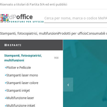
Riservato a titolari di Partita IVA ed enti pubblici
dP
office
FORNITURE PER UFFICIO
Stampanti, fotocopiatrici, multifunzioni
Prodotti per ufficio
Consumabili 
REPARTI
Stampanti, fotocopiatrici,
908
multifunzioni
Plotter e Pellicole
Stampanti laser mono
Stampanti laser colore
‹
Stampanti inkjet
Multifunzione laser
Multifunzione inkjet