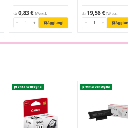
0,83 €
19,56 €
da
da
IVA escl.
IVA escl.
Aggiungi
Aggiun
−
+
−
+
pronta consegna
pronta consegna