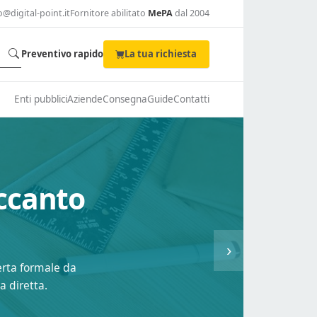
o@digital-point.it
Fornitore abilitato
MePA
dal 2004
Preventivo rapido
La tua richiesta
Enti pubblici
Aziende
Consegna
Guide
Contatti
accanto
›
fferta formale da
a diretta.