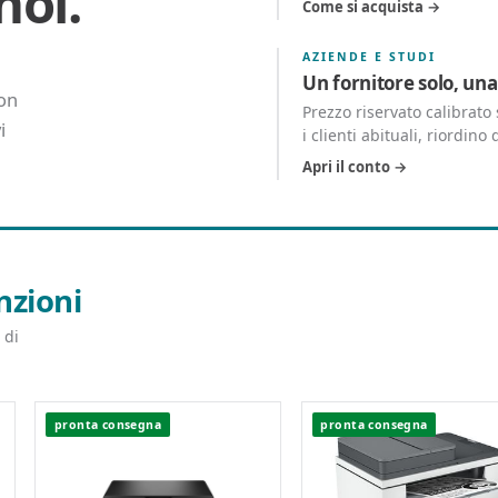
noi.
Come si acquista →
AZIENDE E STUDI
Un fornitore solo, una
con
Prezzo riservato calibrat
i
i clienti abituali, riordino 
Apri il conto →
nzioni
 di
pronta consegna
pronta consegna