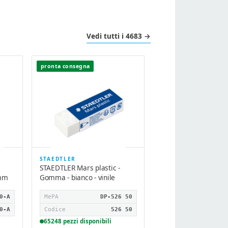
Vedi tutti i 4683 →
pronta consegna
pronta consegna
STAEDTLER
STABILO
STAEDTLER Mars plastic -
STABILO OHPen unive
 mm
Gomma - bianco - vinile
Penna a punta sottile
permanente - per luc
…
0-A
MePA
DP-526 50
MePA
D
0-A
Codice
526 50
65248 pezzi disponibili
Codice