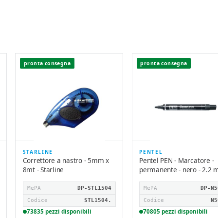
pronta consegna
pronta consegna
STARLINE
PENTEL
Correttore a nastro - 5mm x
Pentel PEN - Marcatore -
8mt - Starline
permanente - nero - 2.2
MePA
DP-STL1504
MePA
DP-N5
Codice
STL1504.
Codice
N5
73835 pezzi disponibili
70805 pezzi disponibili