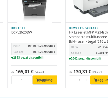
BROTHER
HEWLETT-PACKARD
DCPL2620DW
HP LaserJet MFP M234sdw
Stampante multifunzione 
B/N - laser - Legal (216 x
MePA
DP-DCPL2620DWRE1
MePA
DP-6GX
Codice
DCPL2620DWRE1
Codice
6GX01F#
2353 pezzi disponibili
2042 pezzi disponibili
165,01 €
130,31 €
da
da
IVA escl.
IVA escl.
Aggiungi
Aggiun
−
+
−
+