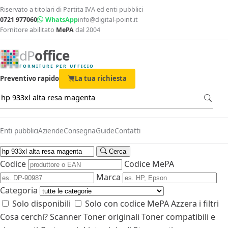
Riservato a titolari di Partita IVA ed enti pubblici
0721 977060
WhatsApp
info@digital-point.it
Fornitore abilitato
MePA
dal 2004
dP
office
FORNITURE PER UFFICIO
Preventivo rapido
La tua richiesta
Enti pubblici
Aziende
Consegna
Guide
Contatti
Cerca
Codice
Codice MePA
Marca
Categoria
Solo disponibili
Solo con codice MePA
Azzera i filtri
Cosa cerchi?
Scanner
Toner originali
Toner compatibili e