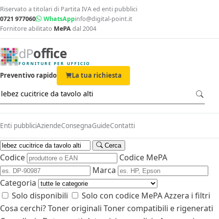
Riservato a titolari di Partita IVA ed enti pubblici
0721 977060
WhatsApp
info@digital-point.it
Fornitore abilitato
MePA
dal 2004
dP
office
FORNITURE PER UFFICIO
Preventivo rapido
La tua richiesta
Enti pubblici
Aziende
Consegna
Guide
Contatti
Cerca
Codice
Codice MePA
Marca
Categoria
Solo disponibili
Solo con codice MePA
Azzera i filtri
Cosa cerchi?
Toner originali
Toner compatibili e rigenerati