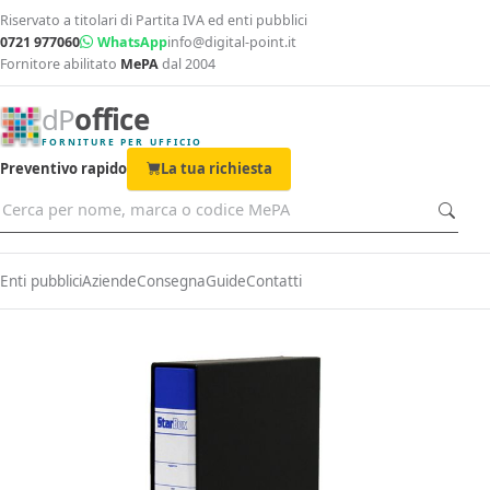
Riservato a titolari di Partita IVA ed enti pubblici
0721 977060
WhatsApp
info@digital-point.it
Fornitore abilitato
MePA
dal 2004
dP
office
FORNITURE PER UFFICIO
Preventivo rapido
La tua richiesta
Enti pubblici
Aziende
Consegna
Guide
Contatti