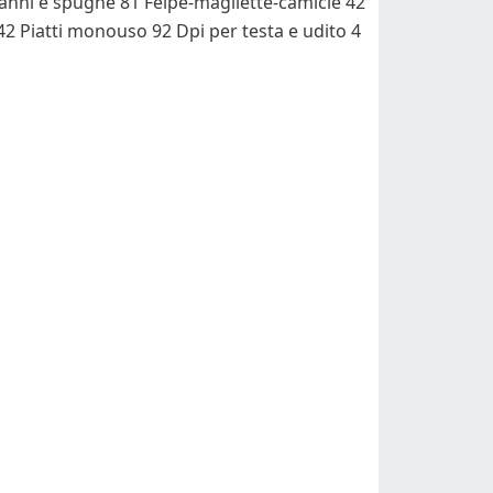
anni e spugne
81
Felpe-magliette-camicie
42
42
Piatti monouso
92
Dpi per testa e udito
4