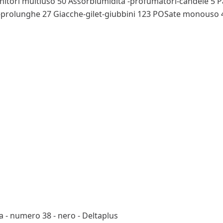
nitori multiuso
50
Assorbiumidita'-profumatori-candele
5
P
e-prolunghe
27
Giacche-gilet-giubbini
123
POSate monouso
a - numero 38 - nero - Deltaplus