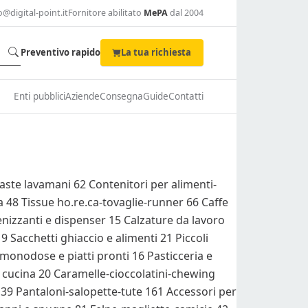
o@digital-point.it
Fornitore abilitato
MePA
dal 2004
Preventivo rapido
La tua richiesta
Enti pubblici
Aziende
Consegna
Guide
Contatti
paste lavamani
62
Contenitori per alimenti-
ta
48
Tissue ho.re.ca-tovaglie-runner
66
Caffe
enizzanti e dispenser
15
Calzature da lavoro
a
9
Sacchetti ghiaccio e alimenti
21
Piccoli
monodose e piatti pronti
16
Pasticceria e
i cucina
20
Caramelle-cioccolatini-chewing
o
39
Pantaloni-salopette-tute
161
Accessori per