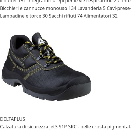
il buffet
151
Integratori
0
Dpi per le vie respiratorie
2
Conte
Bicchieri e cannucce monouso
134
Lavanderia
5
Cavi-pres
Lampadine e torce
30
Sacchi rifiuti
74
Alimentatori
32
DELTAPLUS
Calzatura di sicurezza Jet3 S1P SRC - pelle crosta pigmentat