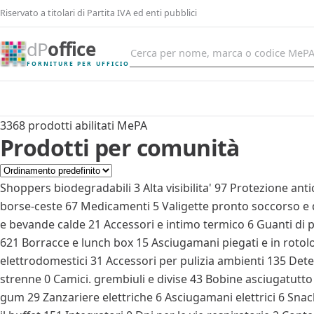
Riservato a titolari di Partita IVA ed enti pubblici
dP
office
FORNITURE PER UFFICIO
3368 prodotti abilitati MePA
Prodotti per comunità
Shoppers biodegradabili
3
Alta visibilita'
97
Protezione ant
borse-ceste
67
Medicamenti
5
Valigette pronto soccorso e d
e bevande calde
21
Accessori e intimo termico
6
Guanti di 
621
Borracce e lunch box
15
Asciugamani piegati e in rotol
elettrodomestici
31
Accessori per pulizia ambienti
135
Dete
strenne
0
Camici. grembiuli e divise
43
Bobine asciugatutto 
gum
29
Zanzariere elettriche
6
Asciugamani elettrici
6
Snack