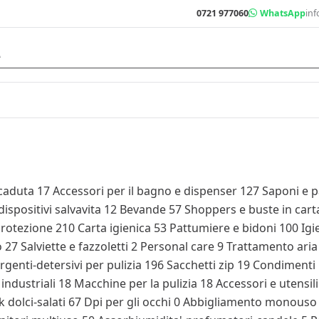
0721 977060
WhatsApp
inf
icaduta
17
Accessori per il bagno e dispenser
127
Saponi e 
ispositivi salvavita
12
Bevande
57
Shoppers e buste in car
protezione
210
Carta igienica
53
Pattumiere e bidoni
100
Igi
o
27
Salviette e fazzoletti
2
Personal care
9
Trattamento ari
rgenti-detersivi per pulizia
196
Sacchetti zip
19
Condimenti 
industriali
18
Macchine per la pulizia
18
Accessori e utensil
 dolci-salati
67
Dpi per gli occhi
0
Abbigliamento monous