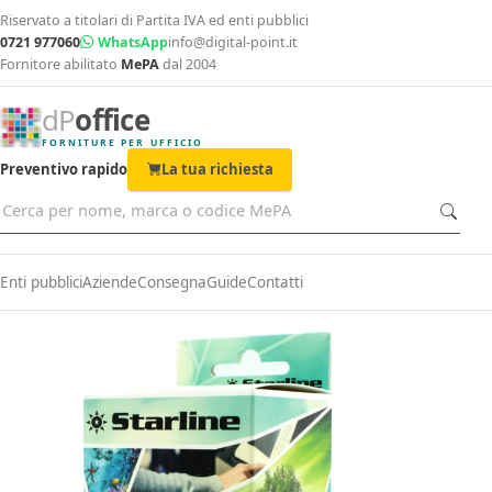
Riservato a titolari di Partita IVA ed enti pubblici
0721 977060
WhatsApp
info@digital-point.it
Fornitore abilitato
MePA
dal 2004
dP
office
FORNITURE PER UFFICIO
Preventivo rapido
La tua richiesta
Enti pubblici
Aziende
Consegna
Guide
Contatti