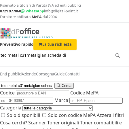
Riservato a titolari di Partita IVA ed enti pubblici
0721 977060
WhatsApp
info@digital-point.it
Fornitore abilitato
MePA
dal 2004
dP
office
FORNITURE PER UFFICIO
Preventivo rapido
La tua richiesta
Enti pubblici
Aziende
Consegna
Guide
Contatti
Cerca
Codice
Codice MePA
Marca
Categoria
Solo disponibili
Solo con codice MePA
Azzera i filtri
Cosa cerchi?
Scanner
Toner originali
Toner compatibili e