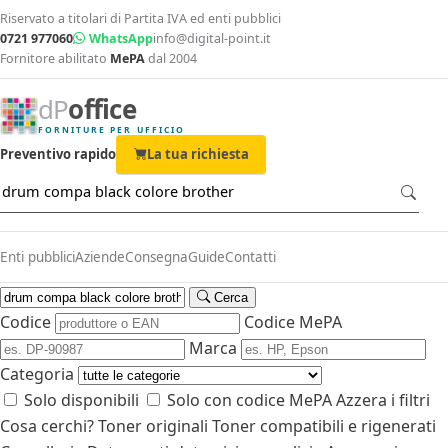
Riservato a titolari di Partita IVA ed enti pubblici
0721 977060
WhatsApp
info@digital-point.it
Fornitore abilitato
MePA
dal 2004
dP
office
FORNITURE PER UFFICIO
Preventivo rapido
La tua richiesta
Enti pubblici
Aziende
Consegna
Guide
Contatti
Cerca
Codice
Codice MePA
Marca
Categoria
Solo disponibili
Solo con codice MePA
Azzera i filtri
Cosa cerchi?
Toner originali
Toner compatibili e rigenerati