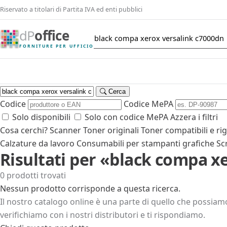
Riservato a titolari di Partita IVA ed enti pubblici
dP
office
FORNITURE PER UFFICIO
Cerca
Codice
Codice MePA
Solo disponibili
Solo con codice MePA
Azzera i filtri
Cosa cerchi?
Scanner
Toner originali
Toner compatibili e ri
Calzature da lavoro
Consumabili per stampanti grafiche
Sc
Risultati per «black compa x
0 prodotti trovati
Nessun prodotto corrisponde a questa ricerca.
Il nostro catalogo online è una parte di quello che possiamo
verifichiamo con i nostri distributori e ti rispondiamo.