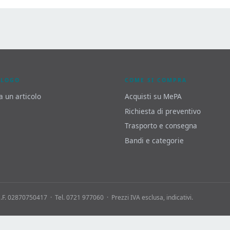
ALOGO
COME SI COMPRA
a un articolo
Acquisti su MePA
Richiesta di preventivo
Trasporto e consegna
Bandi e categorie
 C.F. 02870750417 · Tel. 0721 977060 · Prezzi IVA esclusa, indicativi.