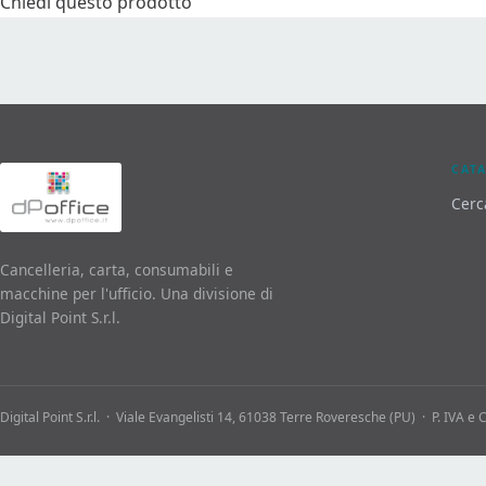
Chiedi questo prodotto
CAT
Cerc
Cancelleria, carta, consumabili e
macchine per l'ufficio. Una divisione di
Digital Point S.r.l.
Digital Point S.r.l. · Viale Evangelisti 14, 61038 Terre Roveresche (PU) · P. IVA e