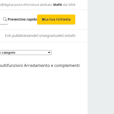
o@digital-point.it
Fornitore abilitato
MePA
dal 2004
Preventivo rapido
La tua richiesta
Enti pubblici
Aziende
Consegna
Guide
Contatti
multifunzioni
Arredamento e complementi