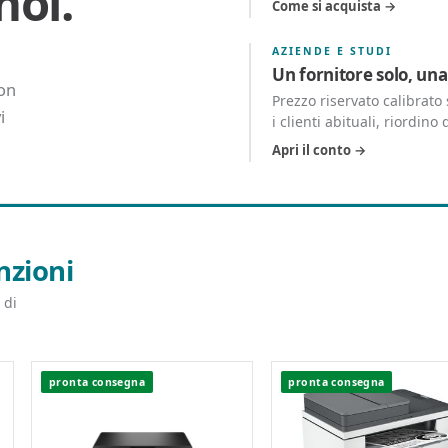
noi.
Come si acquista →
AZIENDE E STUDI
Un fornitore solo, una
con
Prezzo riservato calibrat
i
i clienti abituali, riordino 
Apri il conto →
nzioni
 di
pronta consegna
pronta consegna