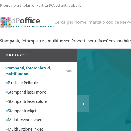
Riservato a titolari di Partita IVA ed enti pubblici
dP
office
FORNITURE PER UFFICIO
Stampanti, fotocopiatrici, multifunzioni
Prodotti per ufficio
Consumabili 
REPARTI
Stampanti, fotocopiatrici,
908
multifunzioni
Plotter e Pellicole
Stampanti laser mono
Stampanti laser colore
‹
Stampanti inkjet
Multifunzione laser
Multifunzione inkjet