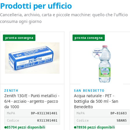
Prodotti per ufficio
Cancelleria, archivio, carta e piccole macchine: quello che l'ufficio
consuma ogni giorno
pronta consegna
pronta consegna
ZENITH
SAN BENEDETTO
Zenith 130/E - Punti metallici -
Acqua naturale - PET -
6/4 - acciaio - argento - pacco
bottiglia da 500 ml - San
da 1000
Benedetto
MePA
DP-0311301401
MePA
DP-81683
Codice
0311301401
Codice
SBAN5
85704 pezzi disponibili
78936 pezzi disponibili