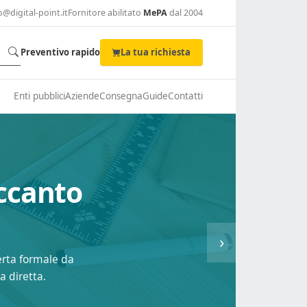
o@digital-point.it
Fornitore abilitato
MePA
dal 2004
Preventivo rapido
La tua richiesta
Enti pubblici
Aziende
Consegna
Guide
Contatti
accanto
›
fferta formale da
a diretta.