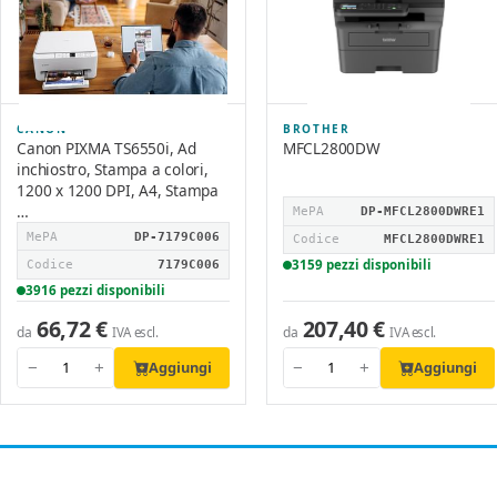
CANON
BROTHER
Canon PIXMA TS6550i, Ad
MFCL2800DW
inchiostro, Stampa a colori,
1200 x 1200 DPI, A4, Stampa
…
MePA
DP-MFCL2800DWRE1
MePA
DP-7179C006
Codice
MFCL2800DWRE1
3159 pezzi disponibili
Codice
7179C006
3916 pezzi disponibili
66,72 €
207,40 €
da
da
IVA escl.
IVA escl.
Aggiungi
Aggiungi
−
+
−
+