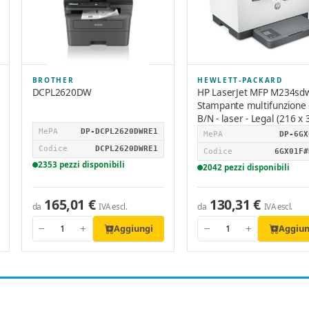
BROTHER
HEWLETT-PACKARD
DCPL2620DW
HP LaserJet MFP M234sdw
Stampante multifunzione 
B/N - laser - Legal (216 x
MePA
DP-DCPL2620DWRE1
MePA
DP-6GX
Codice
DCPL2620DWRE1
Codice
6GX01F#
2353 pezzi disponibili
2042 pezzi disponibili
165,01 €
130,31 €
da
da
IVA escl.
IVA escl.
Aggiungi
Aggiun
−
+
−
+