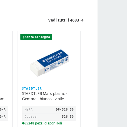
Vedi tutti i 4683 →
pronta consegna
pronta consegna
STAEDTLER
STABILO
STAEDTLER Mars plastic -
STABILO OHPen unive
 mm
Gomma - bianco - vinile
Penna a punta sottile
permanente - per luc
…
0-A
MePA
DP-526 50
MePA
D
0-A
Codice
526 50
65248 pezzi disponibili
Codice