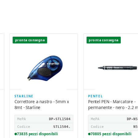
pronta consegna
pronta consegna
STARLINE
PENTEL
Correttore a nastro - 5mm x
Pentel PEN - Marcatore -
8mt - Starline
permanente - nero - 2.2
MePA
DP-STL1504
MePA
DP-N5
Codice
STL1504.
Codice
N5
73835 pezzi disponibili
70805 pezzi disponibili