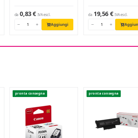
0,83 €
19,56 €
da
da
IVA escl.
IVA escl.
Aggiungi
Aggiun
−
+
−
+
pronta consegna
pronta consegna