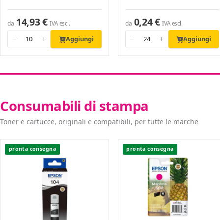
14,93 €
0,24 €
da
da
IVA escl.
IVA escl.
Aggiungi
Aggiungi
−
+
−
+
Consumabili di stampa
Toner e cartucce, originali e compatibili, per tutte le marche
pronta consegna
pronta consegna