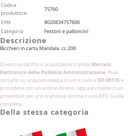
Codice
75760
produttore
EAN
8020834757606
Categoria
Festoni e palloncini
Descrizione
Bicchieri in carta Mandala. cc.200
Come acquistarlo
Questo prodotto è acquistabile tramite
Mercato
Elettronico della Pubblica Amministrazione
. Puoi
cercarlo su
acquistinretepa.it
con il codice
DP-99176
e
procedere con un ordine diretto, oppure
chiederci un
preventivo
per una trattativa diretta o una RdO.
Guida
completa
.
Della stessa categoria