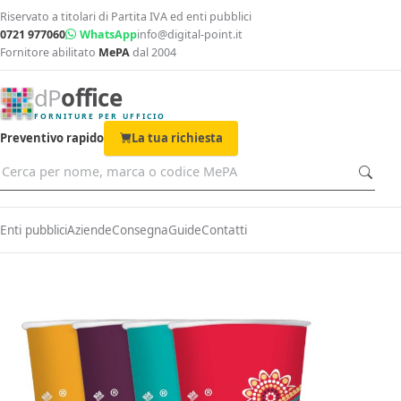
Riservato a titolari di Partita IVA ed enti pubblici
0721 977060
WhatsApp
info@digital-point.it
Fornitore abilitato
MePA
dal 2004
dP
office
FORNITURE PER UFFICIO
Preventivo rapido
La tua richiesta
Enti pubblici
Aziende
Consegna
Guide
Contatti